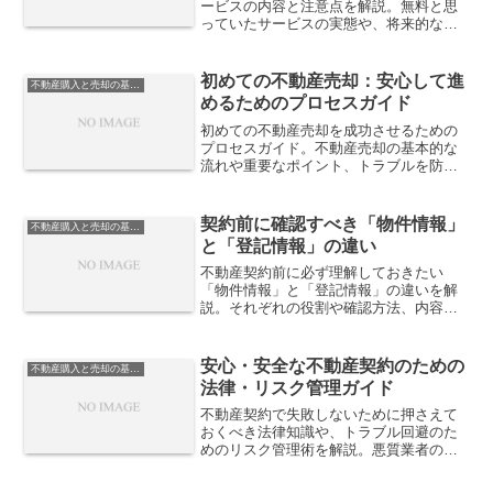
ービスの内容と注意点を解説。無料と思
っていたサービスの実態や、将来的な費
用負担につながるポイントを具体的に整
理し、後悔しないための確認方法を紹介
します。
初めての不動産売却：安心して進
不動産購入と売却の基礎知識
めるためのプロセスガイド
初めての不動産売却を成功させるための
プロセスガイド。不動産売却の基本的な
流れや重要なポイント、トラブルを防ぐ
ための注意点を詳しく解説します。
契約前に確認すべき「物件情報」
不動産購入と売却の基礎知識
と「登記情報」の違い
不動産契約前に必ず理解しておきたい
「物件情報」と「登記情報」の違いを解
説。それぞれの役割や確認方法、内容の
ズレが引き起こすトラブル事例を紹介
し、安全な取引につなげる知識を整理し
ます。
安心・安全な不動産契約のための
不動産購入と売却の基礎知識
法律・リスク管理ガイド
不動産契約で失敗しないために押さえて
おくべき法律知識や、トラブル回避のた
めのリスク管理術を解説。悪質業者の見
極め方や、信頼できる専門家・制度の活
用法まで一挙に紹介。