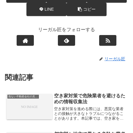
LINE
コピー
リーガル匠をフォローする
リーガル匠
関連記事
空き家対策で危険業者を避けるた
危ない不動産会社の見分け方
めの情報収集法
空き家対策を進める際には、悪質な業者
との接触が大きなトラブルにつながるこ
とがあります。本記事では、空き家を狙
う危険業者を避けるために有効な情報収
集の方法を整理し、安全に対策を進める
ための判断基準を解説します。