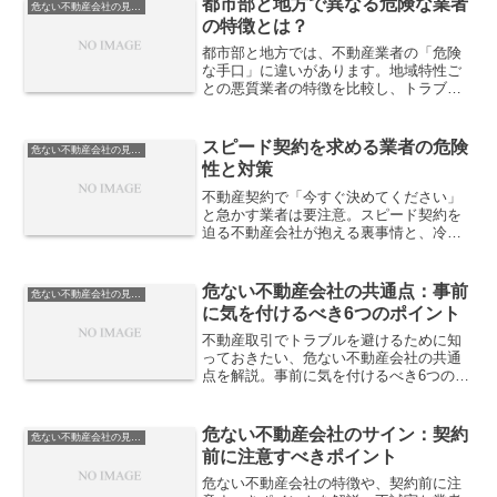
都市部と地方で異なる危険な業者
危ない不動産会社の見分け方
の特徴とは？
都市部と地方では、不動産業者の「危険
な手口」に違いがあります。地域特性ご
との悪質業者の特徴を比較し、トラブル
を回避するための見極めポイントを詳し
く解説します。
スピード契約を求める業者の危険
危ない不動産会社の見分け方
性と対策
不動産契約で「今すぐ決めてください」
と急かす業者は要注意。スピード契約を
迫る不動産会社が抱える裏事情と、冷静
に対処するための具体的な防衛策を紹介
します。
危ない不動産会社の共通点：事前
危ない不動産会社の見分け方
に気を付けるべき6つのポイント
不動産取引でトラブルを避けるために知
っておきたい、危ない不動産会社の共通
点を解説。事前に気を付けるべき6つのポ
イントを紹介し、安全な取引をサポート
します。
危ない不動産会社のサイン：契約
危ない不動産会社の見分け方
前に注意すべきポイント
危ない不動産会社の特徴や、契約前に注