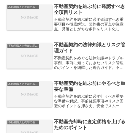
不動産契約を結ぶ前に確認すべき
不動産購入と売却の基礎知識
全項目リスト
不動産契約を結ぶ前に必ず確認すべき重
要項目を徹底解説。契約書の盲点や注意
点、見落としがちな条件をリスト化し、
安心して取引を行うための実践的チェッ
クポイントを紹介します。
不動産契約の法律知識とリスク管
不動産購入と売却の基礎知識
理ガイド
不動産契約をめぐる法律知識やトラブル
事例、事前に知っておきたいリスク管理
のポイントを網羅した総合ガイド。不動
産購入・売却を安心して行うための必読
コンテンツです。
不動産契約を結ぶ前にやるべき重
不動産購入と売却の基礎知識
要な準備
不動産契約を結ぶ前に必ず行うべき重要
な準備を解説。事前確認事項やリスク回
避のポイントを押さえ、安全でスムーズ
な不動産取引を実現しましょう。
不動産売却時に査定価格を上げる
不動産購入と売却の基礎知識
ためのポイント