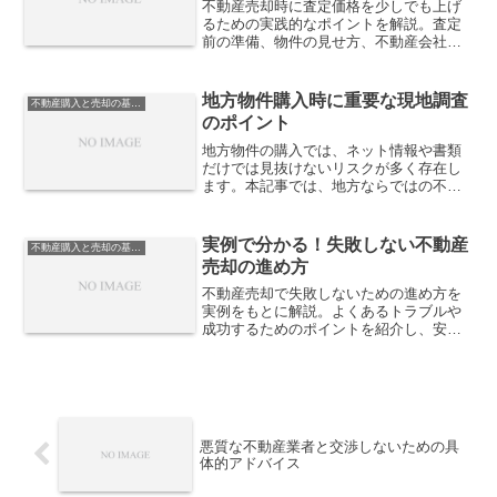
不動産売却時に査定価格を少しでも上げ
るための実践的なポイントを解説。査定
前の準備、物件の見せ方、不動産会社と
の向き合い方まで整理し、納得のいく高
値売却につなげるための具体策を紹介し
ます。
地方物件購入時に重要な現地調査
不動産購入と売却の基礎知識
のポイント
地方物件の購入では、ネット情報や書類
だけでは見抜けないリスクが多く存在し
ます。本記事では、地方ならではの不動
産購入で失敗しないために、現地調査で
必ず確認すべき重要ポイントを具体的に
解説します。
実例で分かる！失敗しない不動産
不動産購入と売却の基礎知識
売却の進め方
不動産売却で失敗しないための進め方を
実例をもとに解説。よくあるトラブルや
成功するためのポイントを紹介し、安全
でスムーズな売却をサポートします。
悪質な不動産業者と交渉しないための具
体的アドバイス